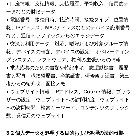
•
口座情報、支払情報、支払履歴、平均収入、信用度デ
ータなどの財務データ
•
電話番号、接続日時、接続時間、接続タイプ、位置情
報、IPアドレス、MACアドレスなどのデバイス識別番号
など、通信トラフィックからのエッジデータ
•
交流と利用データ：対応、嗜好および対象グループ情
報、デバイスの種類、デバイスの設定、オペレーティン
グ システム、ソフトウェア、権利の主張からの情報
•
求人応募のための書類や特記事項：志望動機書、履歴
書と写真、職務経歴書、卒業証書、研修修了証書、第三
者からの紹介状、面接メモ
•
ウェブサイト情報：IPアドレス、Cookie 情報、ブラウ
ザーの設定、ウェブサイトへの訪問頻度、ウェブサイト
への訪問時間、検索キーワード、コンテンツのクリック
数、発信元のウェブサイト。
3.2 個人データを処理する目的および処理の法的根拠