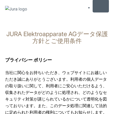
MENU
コ
ン
JURA Elektroapparate AGデータ保護
テ
ン
方針とご使用条件
ツ
に
ス
プライバシー ポリシー
キ
ッ
当社に関心をお持ちいただき、ウェブサイトにお越しい
プ
ただき誠にありがとうございます。利用者の個人データ
検
の取り扱いに関して、利用者にご安心いただけるよう、
索
収集されたデータがどのように処理され、どのようなセ
に
キュリティ対策が講じられているかについて透明化を図
ス
っておりいます。また、このデータ処理に関連して法的
キ
に定められた利用者の権利についてもお知らせします。
ッ